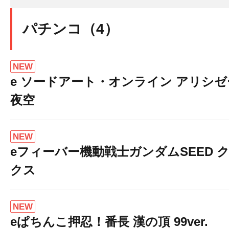
パチンコ（4）
NEW
e ソードアート・オンライン アリシ
夜空
NEW
eフィーバー機動戦士ガンダムSEED 
クス
NEW
eぱちんこ押忍！番長 漢の頂 99ver.