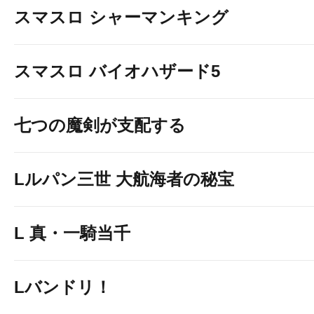
スマスロ シャーマンキング
スマスロ バイオハザード5
七つの魔剣が支配する
Lルパン三世 大航海者の秘宝
L 真・一騎当千
Lバンドリ！