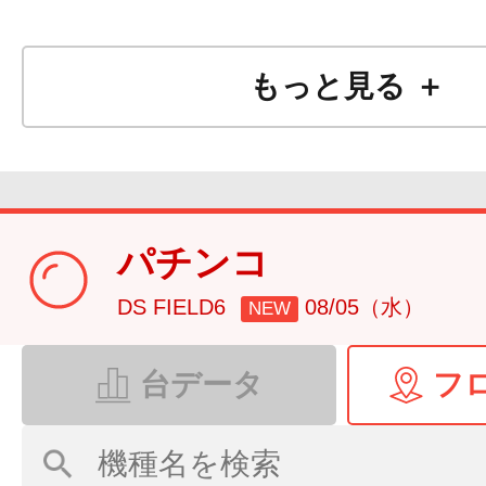
もっと見る ＋
パチンコ
DS FIELD6
08/05（水）
NEW
台データ
フ