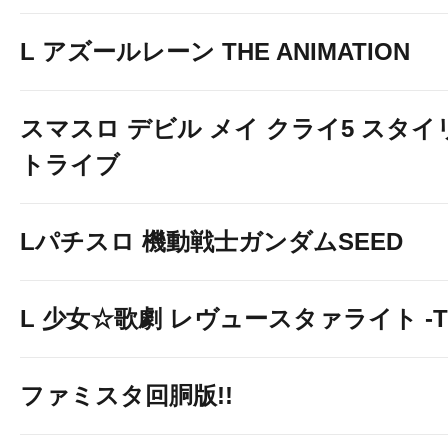
L アズールレーン THE ANIMATION
スマスロ デビル メイ クライ5 スタ
トライブ
Lパチスロ 機動戦士ガンダムSEED
L 少女☆歌劇 レヴュースタァライト -The
ファミスタ回胴版!!