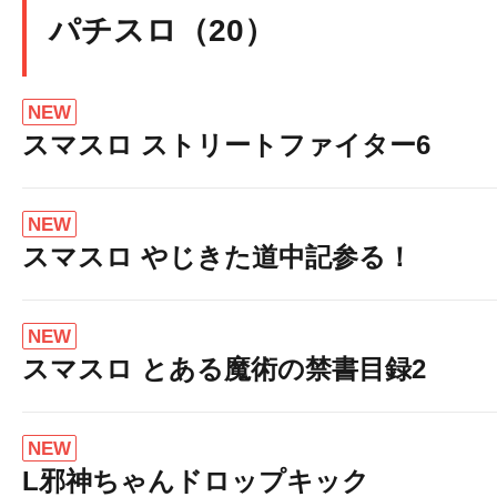
パチスロ（20）
NEW
スマスロ ストリートファイター6
NEW
スマスロ やじきた道中記参る！
NEW
スマスロ とある魔術の禁書目録2
NEW
L邪神ちゃんドロップキック