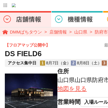
DMMぱちタウン
店舗情報
山口県
防府市
【フロアマップ公開中】
最
DS FIELD6
アクセス集中日
8月7日（金）
8月8日（土）
1
2
3
住所
山口県山口県防府市高
地図を見る
営業時間
入場ルー