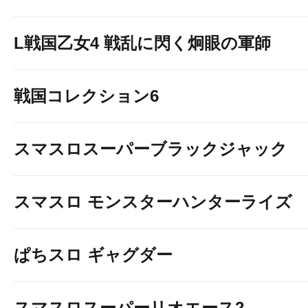
L戦国乙女4 戦乱に閃く炯眼の軍師
戦国コレクション6
スマスロスーパーブラックジャック
スマスロ モンスターハンターライズ
ぱちスロ ギャグダー
スマスロスーパーリオエース2