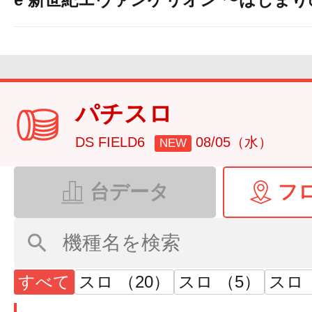
パチスロ
DS FIELD6
08/05（水）
NEW
台データ
フ
すべて
スロ （20）
スロ （5）
スロ 