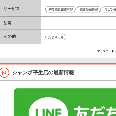
サービス
携帯電話充電可能
電波受信良好
ワゴン
防災
-
その他
たまりっち
「マップコード」
ジャンボ平生店の最新情報