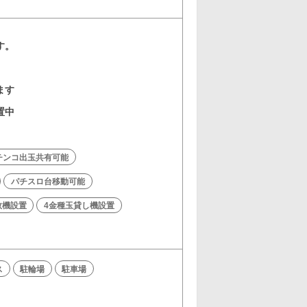
す。
ます
置中
チンコ出玉共有可能
パチスロ台移動可能
数機設置
4金種玉貸し機設置
ス
駐輪場
駐車場