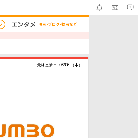
最終更新日: 08/06 （木）