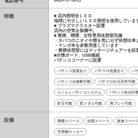
電話番号
0820-57-3811
特徴
■ 店内照明全ＬＥＤ
地球にやさしいＬＥＤ照明を使用していま
■ プラズマクラスター設置
店内の空気を除菌中。
■ 禁煙、喫煙、女性専用休憩室完備
・タバコのニオイや煙を気にせず休憩出来
・マンガ本を多数用意しています
・禁煙休憩室にはマッサージチェアーを設
■分煙ボード、USB接続
パチンココーナーに設置
パチンコ低貸あり
パチスロ低貸あり
パ
パチンコ台移動可能
パチスロ出玉共有可能
らくらくパチンコシステム
パチンコ各台計
貯玉可能
貯メダル可能
再プレイ可能
設備
喫煙スペース
休憩スペース
飲食スペー
手荷物ロッカー