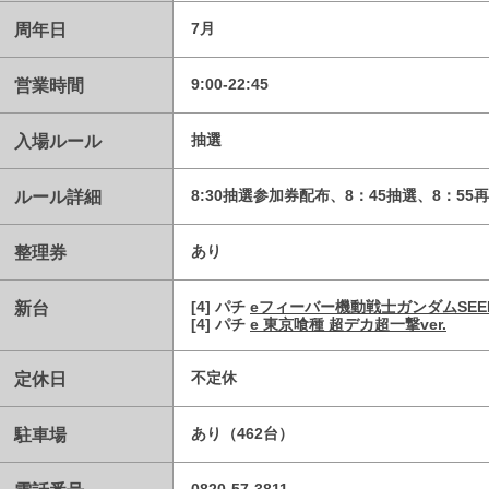
周年日
7月
営業時間
9:00-22:45
入場ルール
抽選
ルール詳細
8:30抽選参加券配布、8：45抽選、8：55
整理券
あり
新台
[4] パチ
eフィーバー機動戦士ガンダムSEE
[4] パチ
e 東京喰種 超デカ超一撃ver.
定休日
不定休
駐車場
あり（462台）