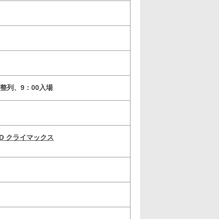
再整列、9：00入場
D クライマックス