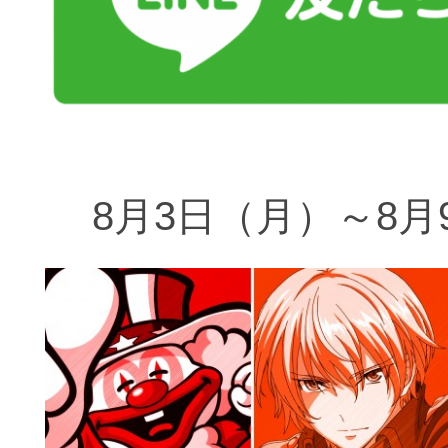
8月3日（月）～8月