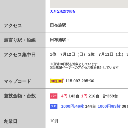
大きな地図で見る
アクセス
田布施駅
最寄り駅・沿線
田布施駅
アクセス集中日
1位 7月12日（日） 2位 7月11日（土）
※直近30日間を対象としています
※当店舗ページへのアクセス数を集計しています
マップコード
115 097 295*36
遊技金額・台数
4円
143台
1円
216台
計359台
パチ
1000円/46枚
144台
1000円/89枚
36
スロ
創業日
10月