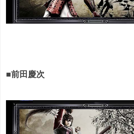
■前田慶次