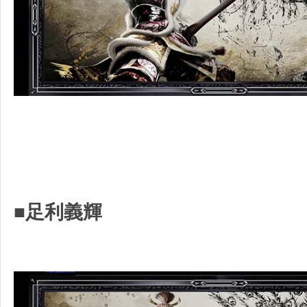
■足利義輝