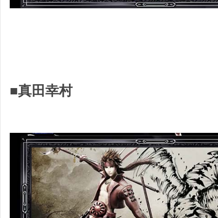
■真田幸村