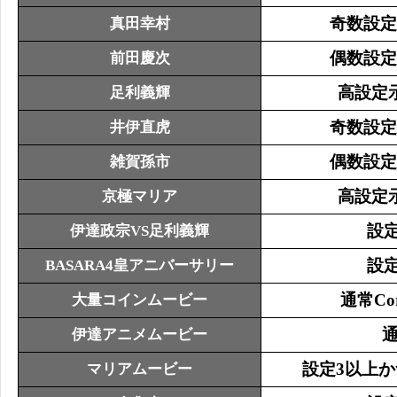
奇数設定
真田幸村
偶数設定
前田慶次
高設定
足利義輝
奇数設定
井伊直虎
偶数設定
雑賀孫市
高設定
京極マリア
設
伊達政宗VS足利義輝
設
BASARA4皇アニバーサリー
通常C
大量コインムービー
伊達アニメムービー
設定3以上
マリアムービー