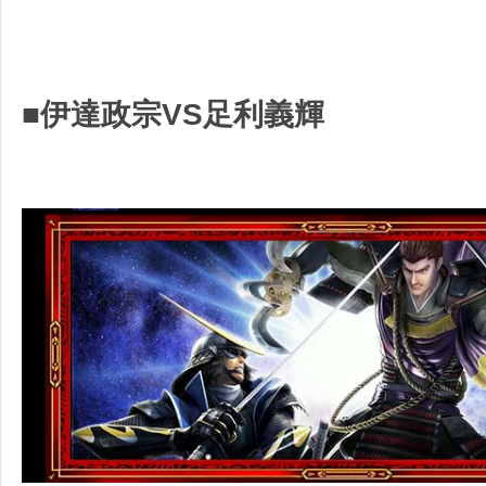
■伊達政宗VS足利義輝