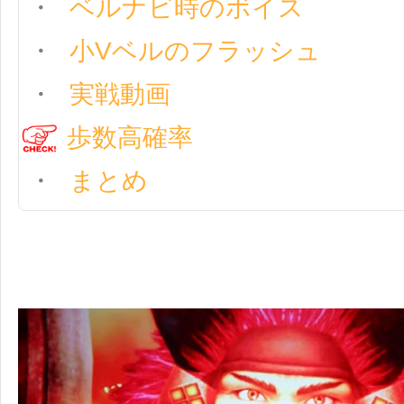
ベルナビ時のボイス
小Vベルのフラッシュ
実戦動画
歩数高確率
まとめ