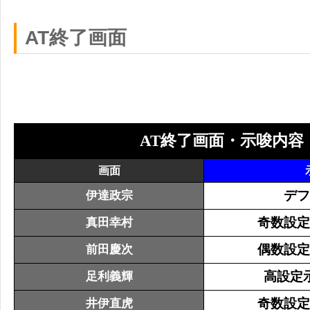
AT終了画面
AT終了画面・示唆内容
画面
デフ
伊達政宗
奇数設定
真田幸村
偶数設定
前田慶次
高設定
足利義輝
奇数設定
井伊直虎