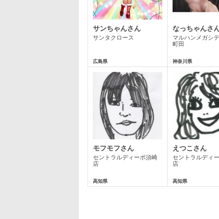
サンちゃんさん
なっちゃんさ
サンタクロース
マルハンメガシ
町田
広島県
神奈川県
モフモフさん
えつこさん
セントラルディーボ須崎
セントラルディ
店
店
高知県
高知県