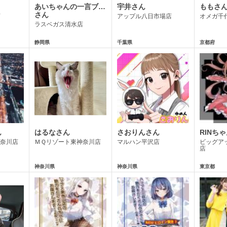
あいちゃんの一言ブ…
宇井さん
ももさ
さん
店
アップル八日市場店
オメガ千
ラスベガス清水店
静岡県
千葉県
京都府
ん
はるなさん
さおりんさん
RINち
神奈川店
ＭＱリゾート東神奈川店
マルハン平沢店
ビッグア
店
神奈川県
神奈川県
東京都