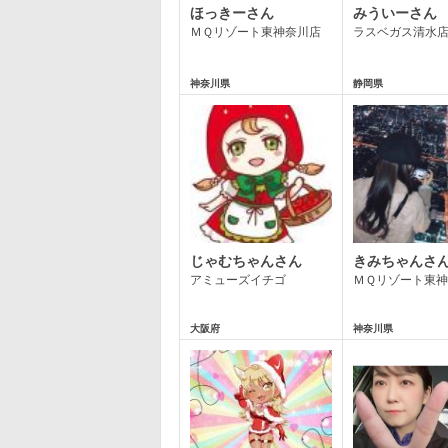
ほっきーさん
みういーさん
ＭＱリゾート東神奈川店
ラスベガス清水
神奈川県
静岡県
じゃむちゃんさん
きみちゃんさ
アミューズイチゴ
ＭＱリゾート東
大阪府
神奈川県