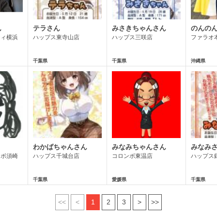
ん
テラさん
みさきちゃんさん
のんの
ティ横浜
ハップス東寺山店
ハップス三咲店
ファラオ
千葉県
千葉県
沖縄県
わかばちゃんさん
みなみちゃんさん
みなみ
ーボ須崎
ハップス千城台店
コロンボ東温店
ハップス
千葉県
愛媛県
千葉県
<<
<
1
2
3
>
>>