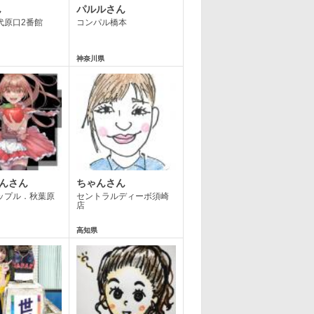
ん
パルルさん
代原口2番館
コンパル橋本
神奈川県
ゃんさん
ちゃんさん
ップル．秋葉原
セントラルディーボ須崎
店
高知県