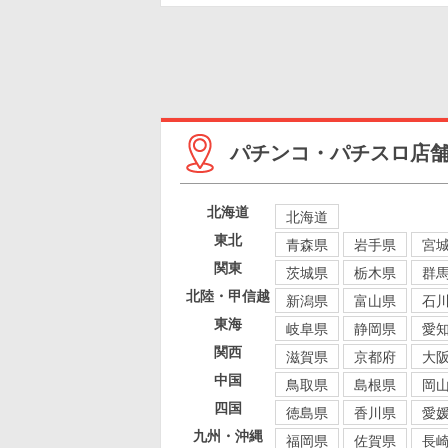
パチンコ・パチスロ店
北海道
北海道
東北
青森県
岩手県
宮
関東
茨城県
栃木県
群
北陸・甲信越
新潟県
富山県
石
東海
岐阜県
静岡県
愛
関西
滋賀県
京都府
大
中国
鳥取県
島根県
岡
四国
徳島県
香川県
愛
九州・沖縄
福岡県
佐賀県
長