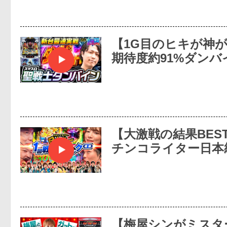
【1G目のヒキが神
期待度約91%ダンバ
【大激戦の結果BES
チンコライター日本
【梅屋シンがミスタ