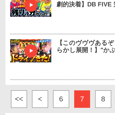
劇的決着】DB FIVE
【このヴヴヴあるぞ
らかし展開！】"かぶ
<<
<
6
7
8