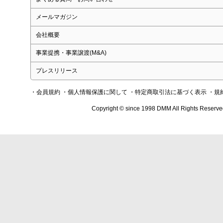
メールマガジン
会社概要
事業提携・事業譲渡(M&A)
プレスリリース
・会員規約
・個人情報保護に関して
・特定商取引法に基づく表示
・規
Copyright © since 1998 DMM All Rights Reserve