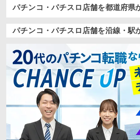
パチンコ・パチスロ店舗を都道府県
パチンコ・パチスロ店舗を沿線・駅