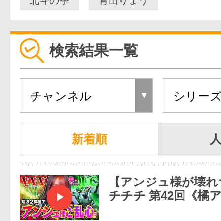
北斗の拳
青山りょう
【2025年も嵐の財布で出ノリ実戦
エ
検索結果一覧
新着順
【アンジュ様が壊れ
チチチ 第42回《橘