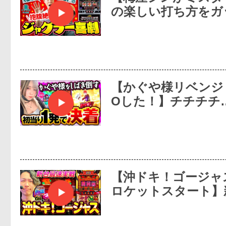
の楽しい打ち方をガ
【かぐや様リベンジ
Oした！】チチチチ
【沖ドキ！ゴージャ
ロケットスタート】