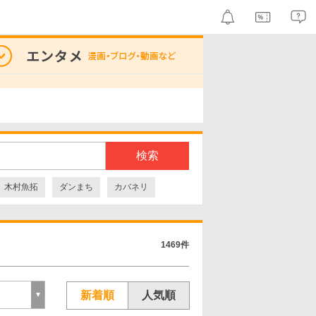
検索
木村魚拓
ダンまち
カバネリ
1469件
新着順
人気順