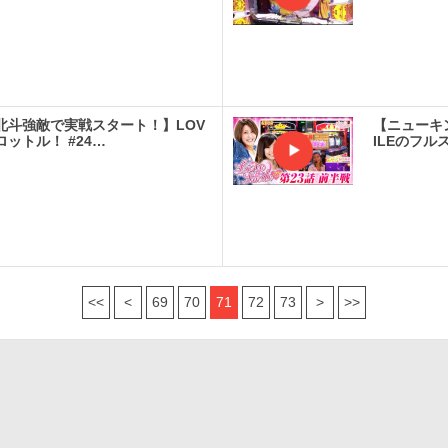
実戦
北斗強敵で実戦スタート！】LOV
【ニューキ
ロットル！ #24…
ILEのフル
実戦
<<
<
69
70
71
72
73
>
>>