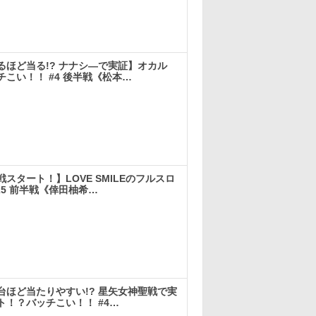
実戦
るほど当る!? ナナシ―で実証】オカル
こい！！ #4 後半戦《松本…
実戦
スタート！】LOVE SMILEのフルスロ
25 前半戦《倖田柚希…
実戦
台ほど当たりやすい!? 星矢女神聖戦で実
ト！？バッチこい！！ #4…