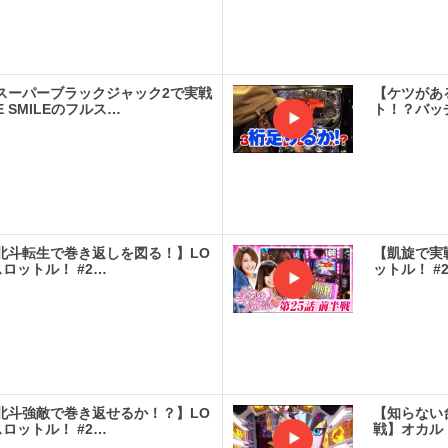
実戦
スーパーブラックジャック2で実戦
【ケツがあ
 SMILEのフルス…
ト！？バッチ
実戦
北斗転生で巻き返しを図る！】LO
【凱旋で実戦
スロットル！ #2…
ットル！ #
実戦
北斗強敵で巻き返せるか！？】LO
【知らない
スロットル！ #2…
戦】オカル