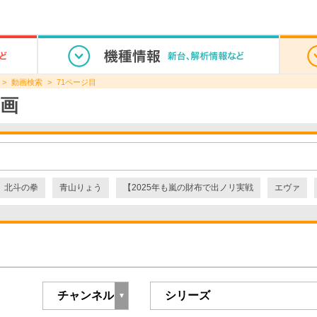
動画検索
71ページ目
画
北斗の拳
青山りょう
【2025年も嵐の財布で出ノリ実戦
エヴァ