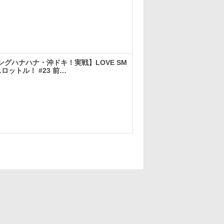
実戦
ングハナハナ・沖ドキ！実戦】LOVE SM
スロットル！ #23 前…
実戦