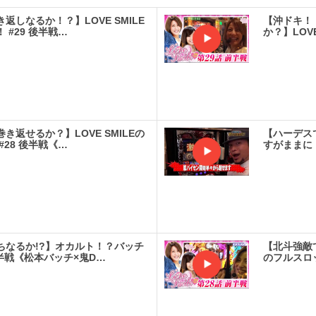
返しなるか！？】LOVE SMILE
【沖ドキ！
 #29 後半戦…
か？】LOV
実戦
き返せるか？】LOVE SMILEの
【ハーデス
#28 後半戦《…
すがままに
実戦
ちなるか!?】オカルト！？バッチ
【北斗強敵で
半戦《松本バッチ×鬼D…
のフルスロッ