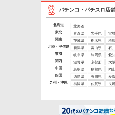
パチンコ・パチスロ店
北海道
北海道
東北
青森県
岩手県
宮
関東
茨城県
栃木県
群
北陸・甲信越
新潟県
富山県
石
東海
岐阜県
静岡県
愛
関西
滋賀県
京都府
大
中国
鳥取県
島根県
岡
四国
徳島県
香川県
愛
九州・沖縄
福岡県
佐賀県
長