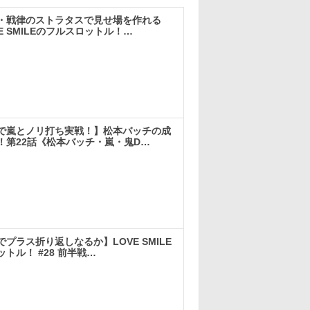
・戦律のストラタスで見せ場を作れる
E SMILEのフルスロットル！…
実戦
で嵐とノリ打ち実戦！】松本バッチの成
！第22話《松本バッチ・嵐・鬼D…
実戦
プラス折り返しなるか】LOVE SMILE
トル！ #28 前半戦…