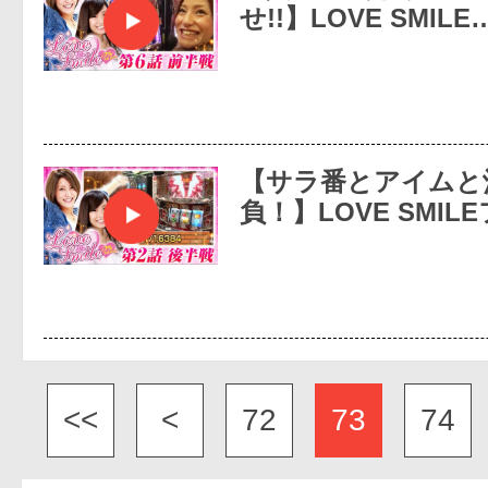
せ!!】LOVE SMILE
【サラ番とアイムと
負！】LOVE SMIL
<<
<
72
73
74