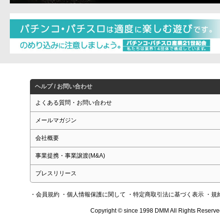
ヘルプ / お問い合わせ
よくある質問・お問い合わせ
メールマガジン
会社概要
事業提携・事業譲渡(M&A)
プレスリリース
・会員規約
・個人情報保護に関して
・特定商取引法に基づく表示
・規
Copyright © since 1998 DMM All Rights Reserve