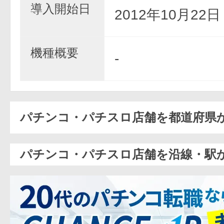
導入開始日
2012年10月22
機種概要
-
パチンコ・パチスロ店舗を都道府県
パチンコ・パチスロ店舗を沿線・駅