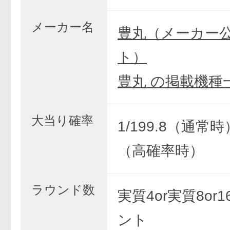
メーカー名
豊丸（メーカー
ト）
豊丸 の掲載機種
大当り確率
1/199.8（通常時）
（高確率時）
ラウンド数
実質4or実質8or1
ント