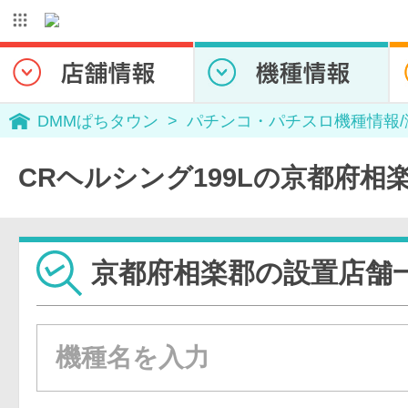
DMMぱちタウン
パチンコ・パチスロ機種情報
CRヘルシング199Lの京都府相
京都府相楽郡の設置店舗