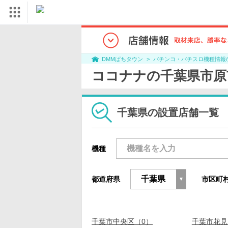
パチンコ・パチスロ機種情報
DMMぱちタウン
ココナナの千葉県市原
千葉県の設置店舗一覧
機種
都道府県
市区町
千葉市中央区（0）
千葉市花見