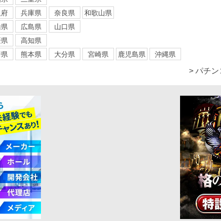
阪府
兵庫県
奈良県
和歌山県
山県
広島県
山口県
媛県
高知県
崎県
熊本県
大分県
宮崎県
鹿児島県
沖縄県
> パチ