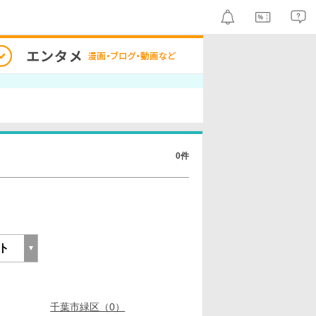
0件
千葉市緑区（0）