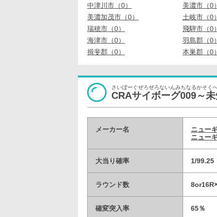
中津川市（0）
美濃市（0
美濃加茂市（0）
土岐市（0
瑞穂市（0）
飛騨市（0
海津市（0）
羽島郡（0
揖斐郡（0）
本巣郡（0
さいぼーぐぜろぜろないんみちなるかそく
CRAサイボーグ009～
メーカー名
ニュー
ニューギ
大当り確率
1/99.
ラウンド数
8or16
確変突入率
65％