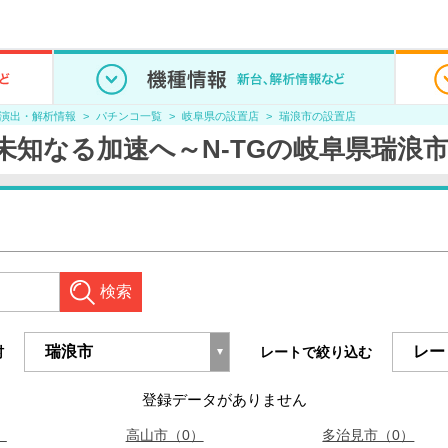
/演出・解析情報
パチンコ一覧
岐阜県の設置店
瑞浪市の設置店
～未知なる加速へ～N-TGの岐阜県瑞浪
検索
村
レートで絞り込む
登録データがありません
）
高山市（0）
多治見市（0）