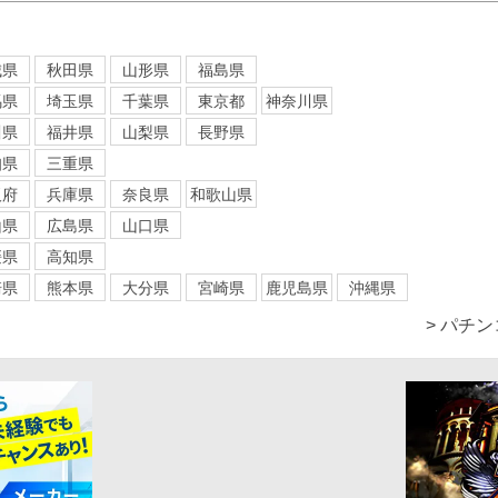
城県
秋田県
山形県
福島県
馬県
埼玉県
千葉県
東京都
神奈川県
川県
福井県
山梨県
長野県
知県
三重県
阪府
兵庫県
奈良県
和歌山県
山県
広島県
山口県
媛県
高知県
崎県
熊本県
大分県
宮崎県
鹿児島県
沖縄県
> パチ