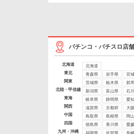
パチンコ・パチスロ店
北海道
北海道
東北
青森県
岩手県
宮
関東
茨城県
栃木県
群
北陸・甲信越
新潟県
富山県
石
東海
岐阜県
静岡県
愛
関西
滋賀県
京都府
大
中国
鳥取県
島根県
岡
四国
徳島県
香川県
愛
九州・沖縄
福岡県
佐賀県
長