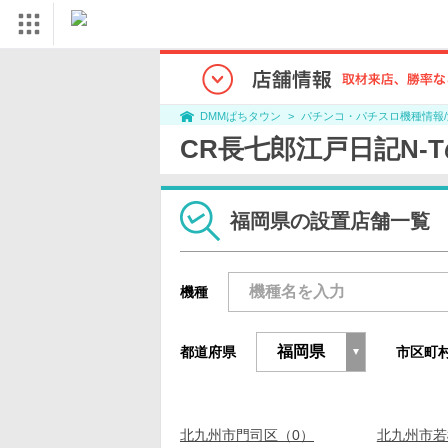
パチンコ・パチスロ機種情報
DMMぱちタウン
CR長七郎江戸日記N-
福岡県の設置店舗一覧
機種
都道府県
市区町
北九州市門司区（0）
北九州市若