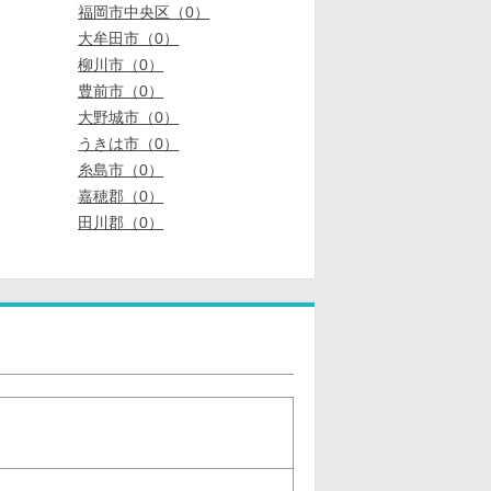
福岡市中央区（0）
大牟田市（0）
柳川市（0）
豊前市（0）
大野城市（0）
うきは市（0）
糸島市（0）
嘉穂郡（0）
田川郡（0）