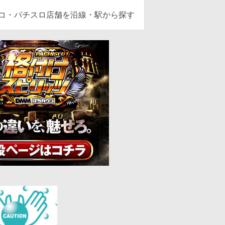
ンコ・パチスロ店舗を沿線・駅から探す