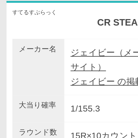
すてるすぶらっく
CR STEALTH b
メーカー名
ジェイビー（メ
サイト）
ジェイビー の掲
大当り確率
1/155.3
ラウンド数
15R×10カウント