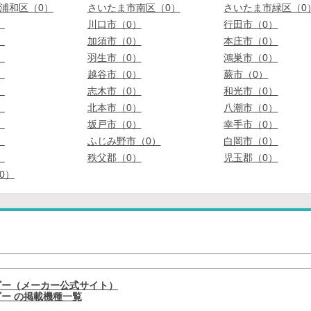
浦和区（0）
さいたま市南区（0）
さいたま市緑区（0
）
川口市（0）
行田市（0）
）
加須市（0）
本庄市（0）
）
羽生市（0）
鴻巣市（0）
）
越谷市（0）
蕨市（0）
）
志木市（0）
和光市（0）
）
北本市（0）
八潮市（0）
）
坂戸市（0）
幸手市（0）
）
ふじみ野市（0）
白岡市（0）
）
秩父郡（0）
児玉郡（0）
0）
ビー（メーカー公式サイト）
ー の掲載機種一覧