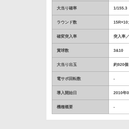
大当り確率
1/155.3
ラウンド数
15R×1
確変突入率
突入率／
賞球数
3&10
大当り出玉
約920個
電サポ回転数
-
導入開始日
2010年
機種概要
-