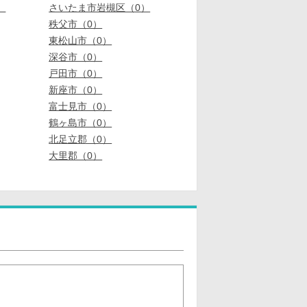
）
さいたま市岩槻区（0）
秩父市（0）
東松山市（0）
深谷市（0）
戸田市（0）
新座市（0）
富士見市（0）
鶴ヶ島市（0）
北足立郡（0）
大里郡（0）