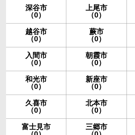
深谷市
上尾市
（0）
（0）
越谷市
蕨市
（0）
（0）
入間市
朝霞市
（0）
（0）
和光市
新座市
（0）
（0）
久喜市
北本市
（0）
（0）
富士見市
三郷市
（0）
（0）