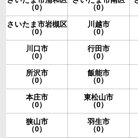
（0）
（0）
さいたま市岩槻区
川越市
（0）
（0）
川口市
行田市
（0）
（0）
所沢市
飯能市
（0）
（0）
本庄市
東松山市
（0）
（0）
狭山市
羽生市
（0）
（0）