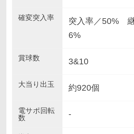
確変突入率
突入率／50% 継
6%
賞球数
3&10
大当り出玉
約920個
電サポ回転
-
数