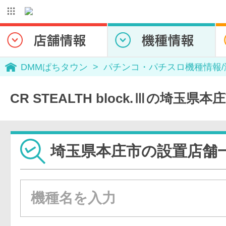
DMMぱちタウン
パチンコ・パチスロ機種情報
CR STEALTH block.Ⅲの埼玉
埼玉県本庄市の設置店舗