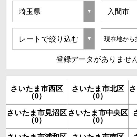
現在地から
登録データがありませ
さいたま市西区
さいたま市北区
さ
（0）
（0）
さいたま市見沼区
さいたま市中央区
（0）
（0）
さいたま市浦和区
さいたま市南区