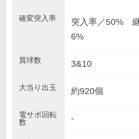
確変突入率
突入率／50% 継
6%
賞球数
3&10
大当り出玉
約920個
電サポ回転
-
数