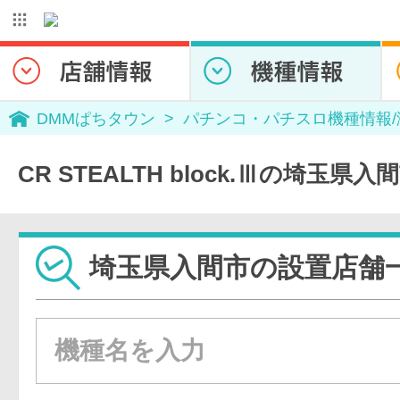
DMMぱちタウン
パチンコ・パチスロ機種情報
CR STEALTH block.Ⅲの埼玉
埼玉県入間市の設置店舗