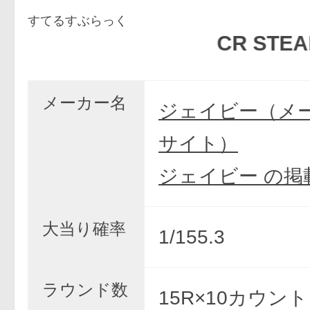
すてるすぶらっく
CR STEALTH b
メーカー名
ジェイビー（メ
サイト）
ジェイビー の掲
大当り確率
1/155.3
ラウンド数
15R×10カウント