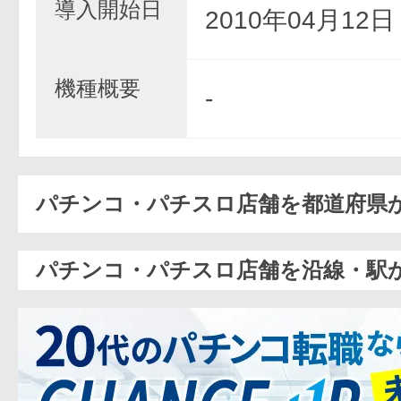
導入開始日
2010年04月12
機種概要
-
パチンコ・パチスロ店舗を都道府県
パチンコ・パチスロ店舗を沿線・駅