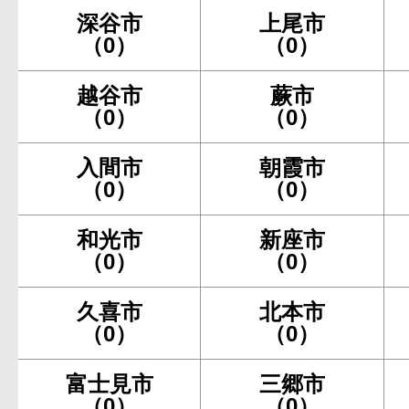
深谷市
上尾市
（0）
（0）
越谷市
蕨市
（0）
（0）
入間市
朝霞市
（0）
（0）
和光市
新座市
（0）
（0）
久喜市
北本市
（0）
（0）
富士見市
三郷市
（0）
（0）