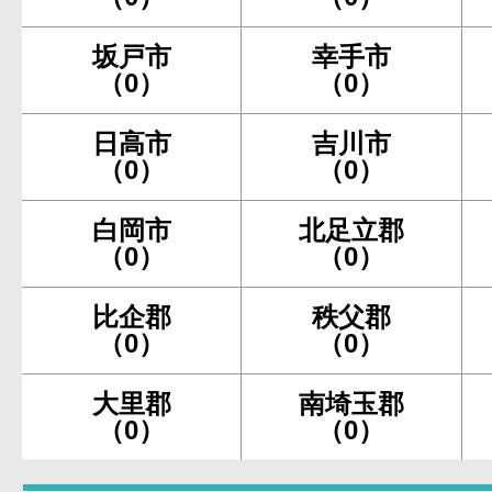
坂戸市
幸手市
（0）
（0）
日高市
吉川市
（0）
（0）
白岡市
北足立郡
（0）
（0）
比企郡
秩父郡
（0）
（0）
大里郡
南埼玉郡
（0）
（0）