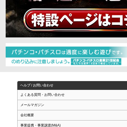
ヘルプ / お問い合わせ
よくある質問・お問い合わせ
メールマガジン
会社概要
事業提携・事業譲渡(M&A)