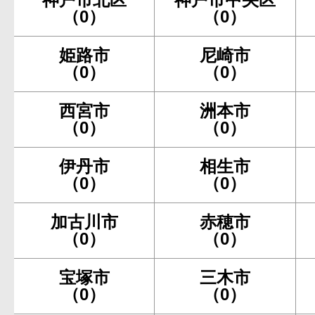
（0）
（0）
姫路市
尼崎市
（0）
（0）
西宮市
洲本市
（0）
（0）
伊丹市
相生市
（0）
（0）
加古川市
赤穂市
（0）
（0）
宝塚市
三木市
（0）
（0）