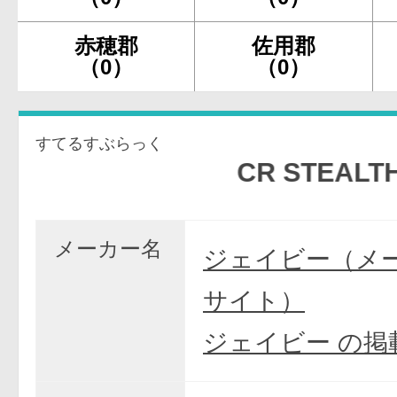
赤穂郡
佐用郡
（0）
（0）
すてるすぶらっく
CR STEALTH blo
メーカー名
ジェイビー（メ
サイト）
ジェイビー の掲