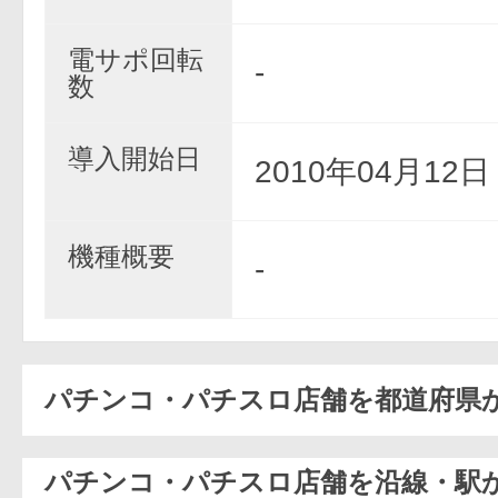
電サポ回転
-
数
導入開始日
2010年04月12
機種概要
-
パチンコ・パチスロ店舗を都道府県
パチンコ・パチスロ店舗を沿線・駅