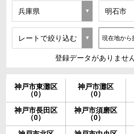
現在地から
登録データがありませ
神戸市東灘区
神戸市灘区
（0）
（0）
神戸市長田区
神戸市須磨区
（0）
（0）
神戸市北区
神戸市中央区