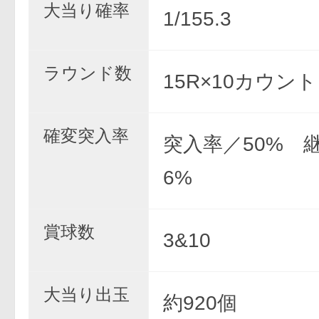
大当り確率
1/155.3
ラウンド数
15R×10カウント
確変突入率
突入率／50% 継
6%
賞球数
3&10
大当り出玉
約920個