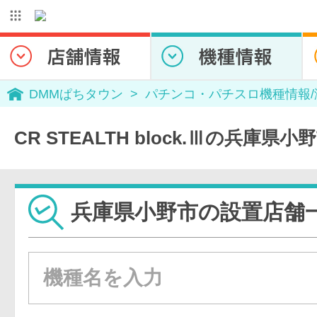
DMMぱちタウン
パチンコ・パチスロ機種情報
CR STEALTH block.Ⅲの兵庫
兵庫県小野市の設置店舗