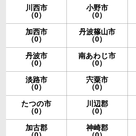
川西市
小野市
（0）
（0）
加西市
丹波篠山市
（0）
（0）
丹波市
南あわじ市
（0）
（0）
淡路市
宍粟市
（0）
（0）
たつの市
川辺郡
（0）
（0）
加古郡
神崎郡
（0）
（0）