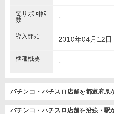
電サポ回転
-
数
導入開始日
2010年04月12
機種概要
-
パチンコ・パチスロ店舗を都道府県
パチンコ・パチスロ店舗を沿線・駅