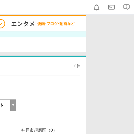
0件
神戸市須磨区（0）