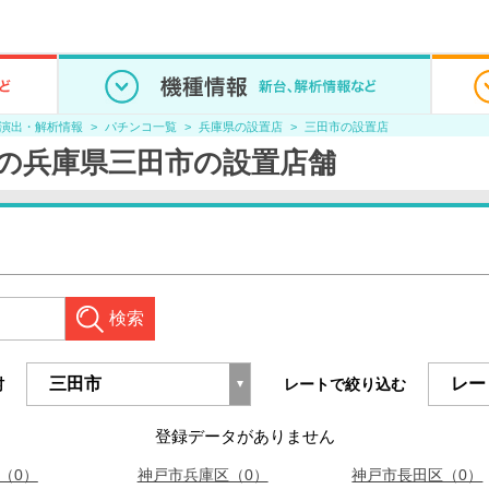
/演出・解析情報
パチンコ一覧
兵庫県の設置店
三田市の設置店
ock.Ⅲの兵庫県三田市の設置店舗
検索
村
レートで絞り込む
登録データがありません
（0）
神戸市兵庫区（0）
神戸市長田区（0）