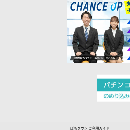
ぱちタウン ご利用ガイド