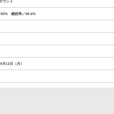
0カウント
50% 継続率／66.6%
04月12日（月）