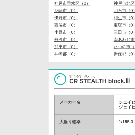
神戸市垂水区（0）
神戸市北区
尼崎市（0）
明石市（0
伊丹市（0）
相生市（0
西脇市（0）
宝塚市（0
小野市（0）
三田市（0
丹波市（0）
南あわじ市
加東市（0）
たつの市（
神崎郡（0）
揖保郡（0
すてるすぶらっく
CR STEALTH block.Ⅲ
メーカー名
ジェイ
ジェイビ
大当り確率
1/155.3