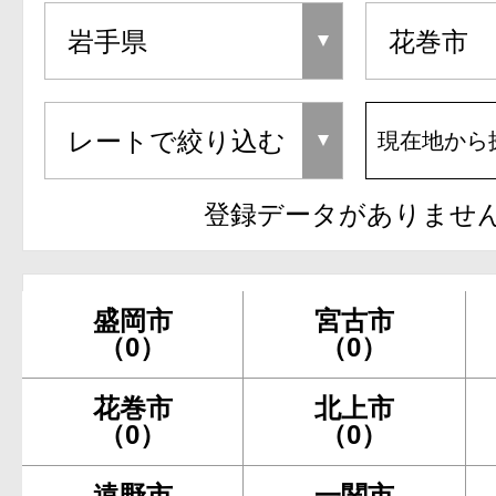
現在地から
登録データがありませ
盛岡市
宮古市
（0）
（0）
花巻市
北上市
（0）
（0）
遠野市
一関市