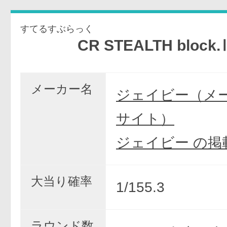
すてるすぶらっく
CR STEALTH block.Ⅲ
メーカー名
ジェイビー（メ
サイト）
ジェイビー の掲
大当り確率
1/155.3
ラウンド数