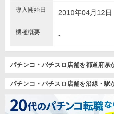
導入開始日
2010年04月12
機種概要
-
パチンコ・パチスロ店舗を都道府県
パチンコ・パチスロ店舗を沿線・駅