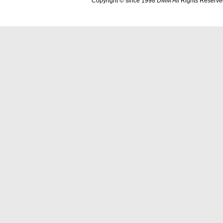
Copyright © since 1998 DMM All Rights Reserve