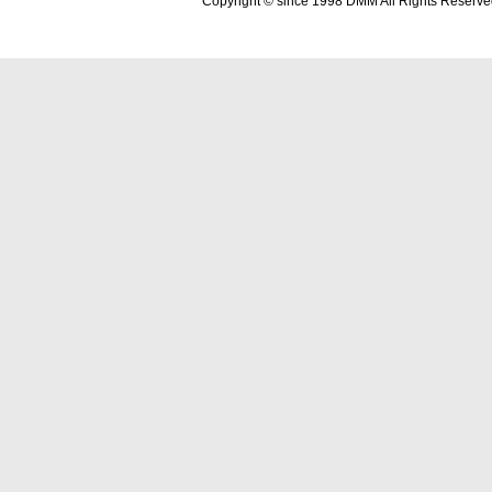
Copyright © since 1998 DMM All Rights Reserve