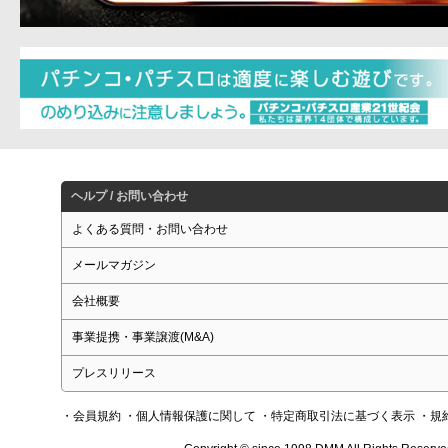
ヘルプ / お問い合わせ
よくある質問・お問い合わせ
メールマガジン
会社概要
事業提携・事業譲渡(M&A)
プレスリリース
・会員規約
・個人情報保護に関して
・特定商取引法に基づく表示
・規