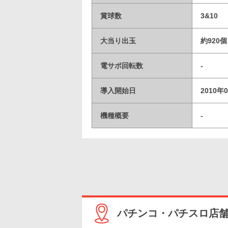
賞球数
3&10
大当り出玉
約920個
電サポ回転数
-
導入開始日
2010年
機種概要
-
パチンコ・パチスロ店