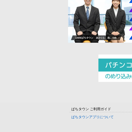
ぱちタウン ご利用ガイド
ぱちタウンアプリについて