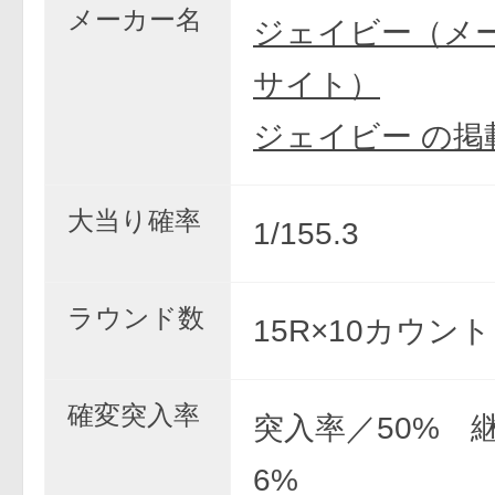
メーカー名
ジェイビー（メ
サイト）
ジェイビー の掲
大当り確率
1/155.3
ラウンド数
15R×10カウント
確変突入率
突入率／50% 継
6%