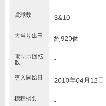
賞球数
3&10
大当り出玉
約920個
電サポ回転
-
数
導入開始日
2010年04月12
機種概要
-