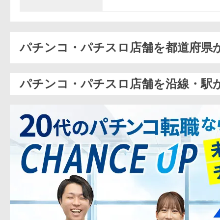
パチンコ・パチスロ店舗を都道府県
パチンコ・パチスロ店舗を沿線・駅