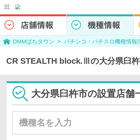
DMMぱちタウン
パチンコ・パチスロ機種情報
CR STEALTH block.Ⅲの大分
大分県臼杵市の設置店舗