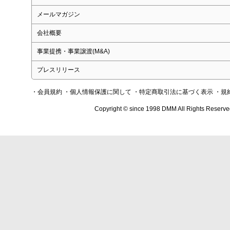
メールマガジン
会社概要
事業提携・事業譲渡(M&A)
プレスリリース
・会員規約
・個人情報保護に関して
・特定商取引法に基づく表示
・規
Copyright © since 1998 DMM All Rights Reserve