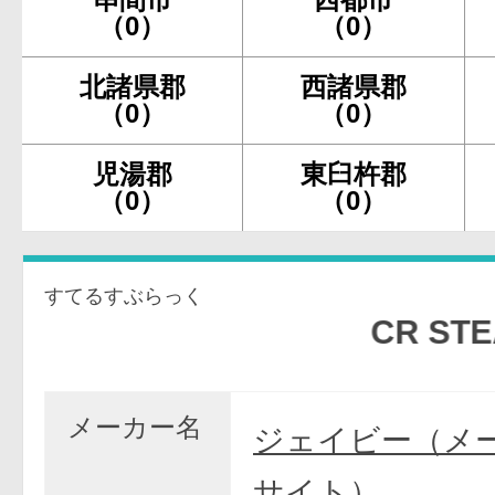
（0）
（0）
北諸県郡
西諸県郡
（0）
（0）
児湯郡
東臼杵郡
（0）
（0）
すてるすぶらっく
CR STEALTH
メーカー名
ジェイビー（メ
サイト）