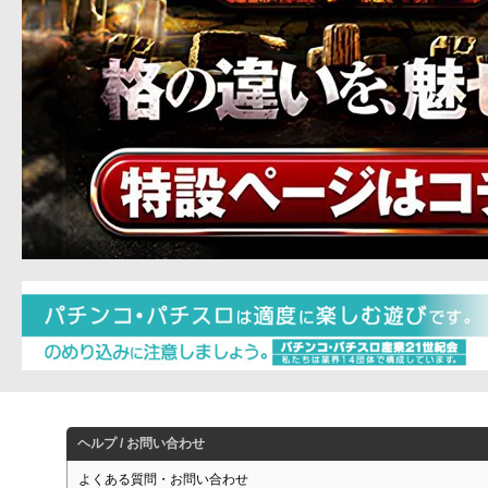
ヘルプ / お問い合わせ
よくある質問・お問い合わせ