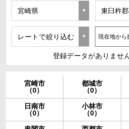
現在地から
登録データがありませ
宮崎市
都城市
（0）
（0）
日南市
小林市
（0）
（0）
串間市
西都市