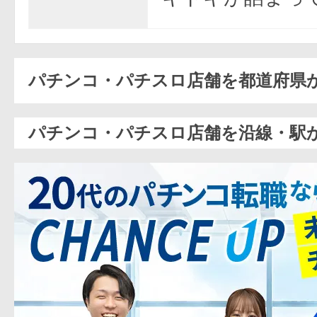
パチンコ・パチスロ店舗を都道府県
パチンコ・パチスロ店舗を沿線・駅