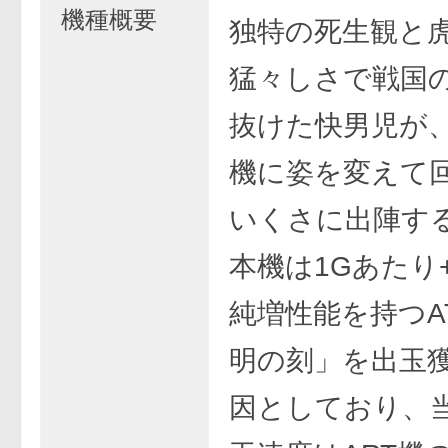
機種概要
独特の死生観と
猛々しさで戦国
抜けた快男児が、
機に姿を変えて
いくさに出陣す
本機は1Gあたり+
純増性能を持つA
明の刻」を出玉
因としており、