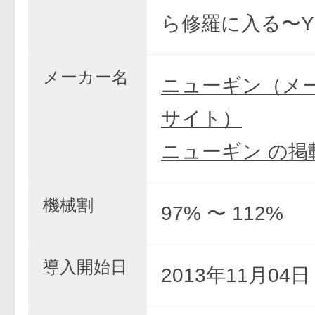
ら修羅に入る〜Y
メーカー名
ニューギン（メ
サイト）
ニューギン の掲
機械割
97% 〜 112%
導入開始日
2013年11月04