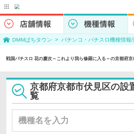
DMMぱちタウン
パチンコ・パチスロ機種情報
戦国パチスロ 花の慶次～これより我ら修羅に入る～の京都府京
京都府京都市伏見区の設
覧