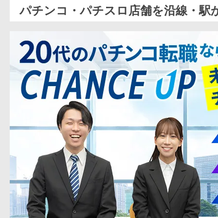
パチンコ・パチスロ店舗を沿線・駅