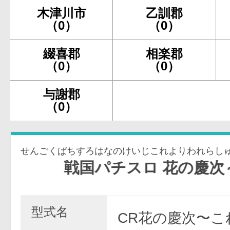
木津川市
乙訓郡
（0）
（0）
綴喜郡
相楽郡
（0）
（0）
与謝郡
（0）
せんごくぱちすろはなのけいじこれよりわれらし
戦国パチスロ 花の慶次～これ
型式名
CR花の慶次〜こ