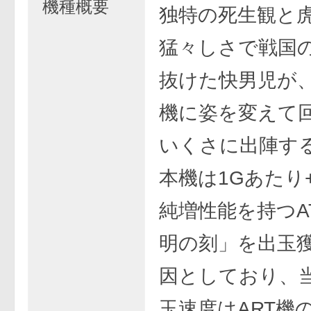
機種概要
独特の死生観と
猛々しさで戦国
抜けた快男児が、
機に姿を変えて
いくさに出陣す
本機は1Gあたり+
純増性能を持つA
明の刻」を出玉
因としており、
玉速度はART機