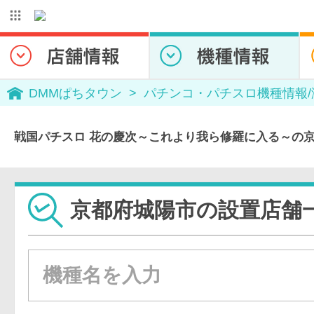
DMMぱちタウン
パチンコ・パチスロ機種情報
戦国パチスロ 花の慶次～これより我ら修羅に入る～の
京都府城陽市の設置店舗