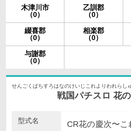
木津川市
乙訓郡
（0）
（0）
綴喜郡
相楽郡
（0）
（0）
与謝郡
（0）
せんごくぱちすろはなのけいじこれよりわれらし
戦国パチスロ 花の慶次～
型式名
CR花の慶次〜こ