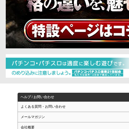
ヘルプ / お問い合わせ
よくある質問・お問い合わせ
メールマガジン
会社概要