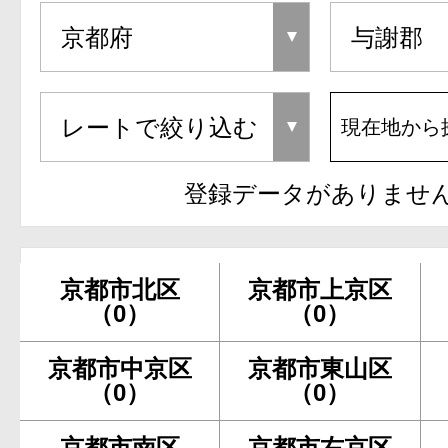
現在地から
登録データがありませ
京都市北区
京都市上京区
（0）
（0）
京都市中京区
京都市東山区
（0）
（0）
京都市南区
京都市右京区