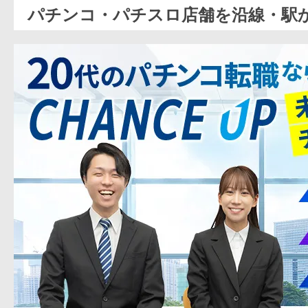
パチンコ・パチスロ店舗を沿線・駅