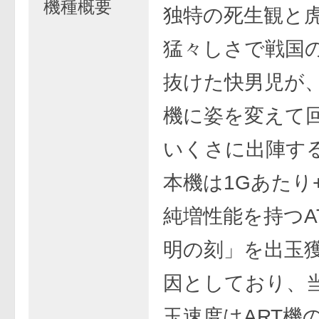
機種概要
独特の死生観と
猛々しさで戦国
抜けた快男児が、
機に姿を変えて
いくさに出陣す
本機は1Gあたり+
純増性能を持つA
明の刻」を出玉
因としており、
玉速度はART機