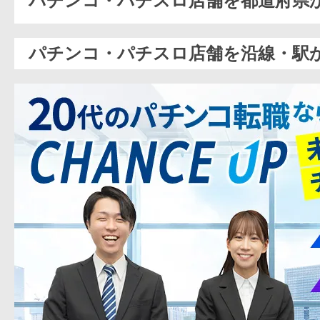
パチンコ・パチスロ店舗を都道府県
パチンコ・パチスロ店舗を沿線・駅