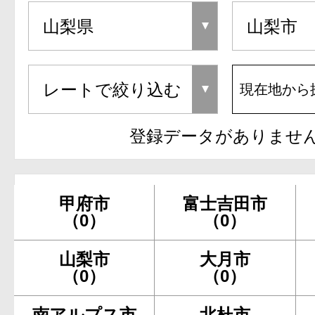
現在地から
登録データがありませ
甲府市
富士吉田市
（0）
（0）
山梨市
大月市
（0）
（0）
南アルプス市
北杜市