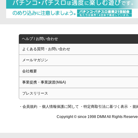
ヘルプ / お問い合わせ
よくある質問・お問い合わせ
メールマガジン
会社概要
事業提携・事業譲渡(M&A)
プレスリリース
・会員規約
・個人情報保護に関して
・特定商取引法に基づく表示
・規
Copyright © since 1998 DMM All Rights Reserve