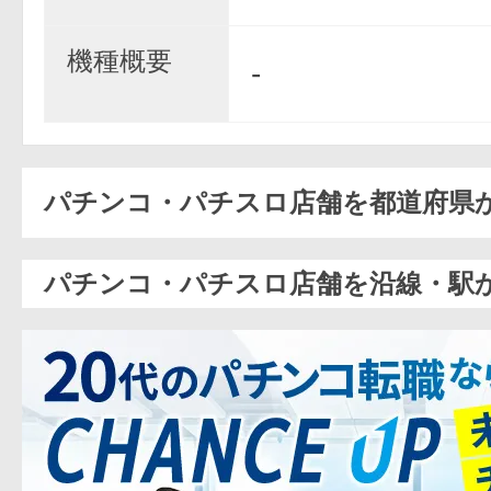
機種概要
-
パチンコ・パチスロ店舗を都道府県
パチンコ・パチスロ店舗を沿線・駅