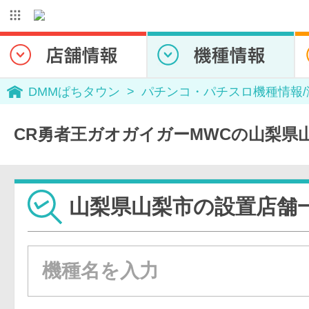
DMMぱちタウン
パチンコ・パチスロ機種情報
CR勇者王ガオガイガーMWCの山梨県
山梨県山梨市の設置店舗