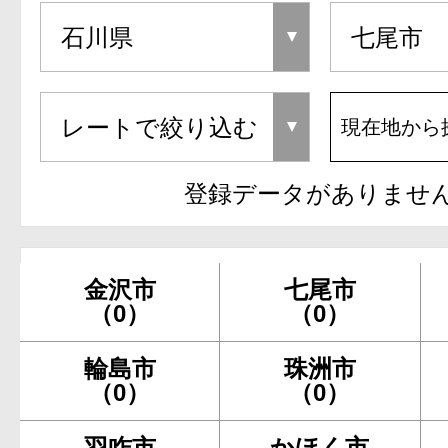
現在地から
登録データがありませ
金沢市
七尾市
（0）
（0）
輪島市
珠洲市
（0）
（0）
羽咋市
かほく市