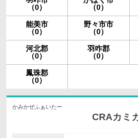
（0）
（0）
能美市
野々市市
（0）
（0）
河北郡
羽咋郡
（0）
（0）
鳳珠郡
（0）
かみかぜふぁいたー
CRAカミカゼ