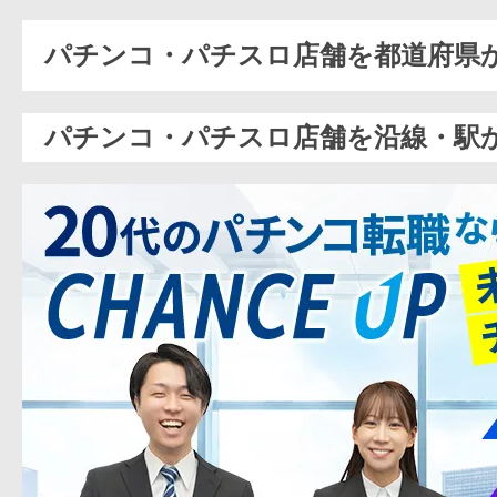
パチンコ・パチスロ店舗を都道府県
パチンコ・パチスロ店舗を沿線・駅