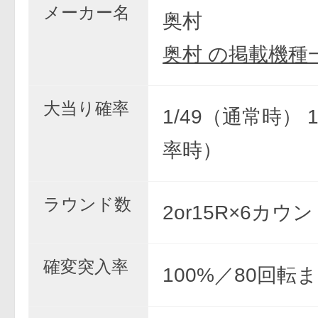
メーカー名
奥村
奥村 の掲載機種
大当り確率
1/49（通常時） 
率時）
ラウンド数
2or15R×6カウ
確変突入率
100%／80回転