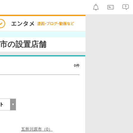
原市の設置店舗
0件
五所川原市（0）