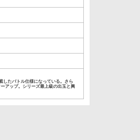
を搭載したバトル仕様になっている。さら
ワーアップ。シリーズ最上級の出玉と興