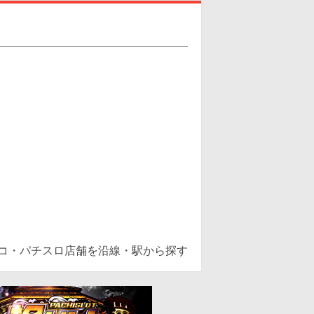
ンコ・パチスロ店舗を沿線・駅から探す