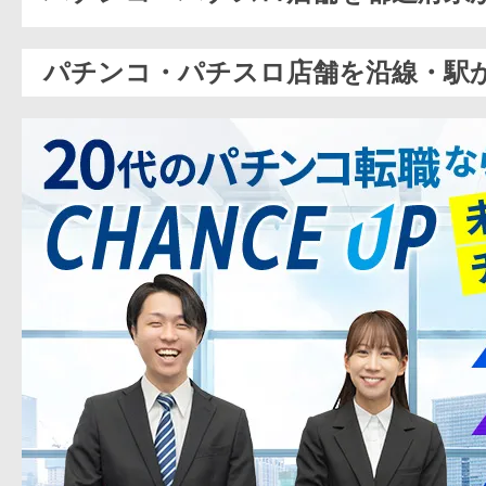
パチンコ・パチスロ店舗を沿線・駅