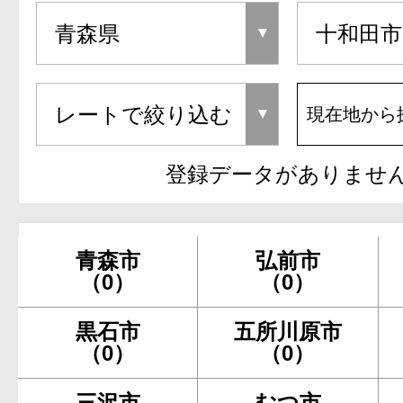
現在地から
登録データがありませ
青森市
弘前市
（0）
（0）
黒石市
五所川原市
（0）
（0）
三沢市
むつ市