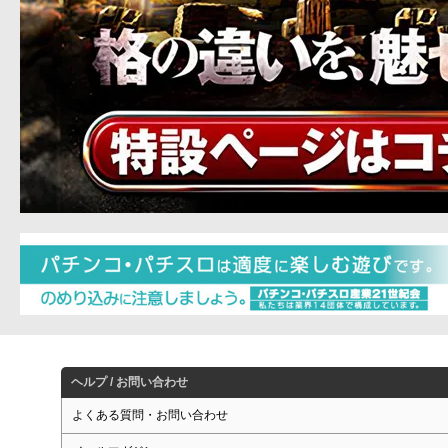
ヘルプ / お問い合わせ
よくある質問・お問い合わせ