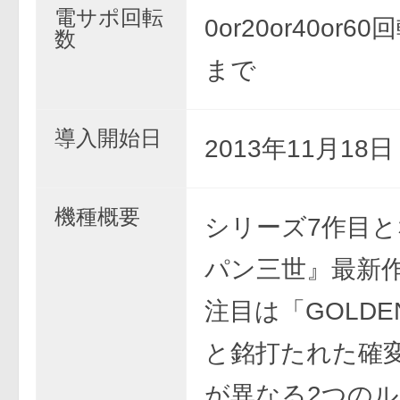
電サポ回転
0or20or40or6
数
まで
導入開始日
2013年11月18
機種概要
シリーズ7作目
パン三世』最新
注目は「GOLDEN
と銘打たれた確
が異なる2つの