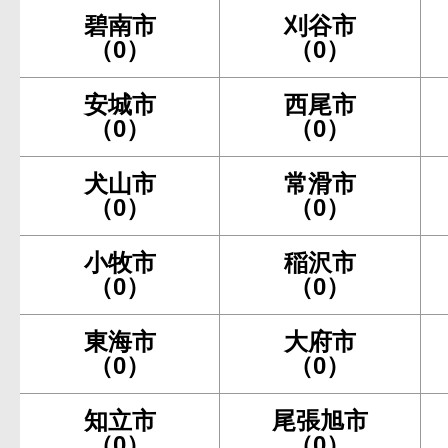
碧南市
刈谷市
（0）
（0）
安城市
西尾市
（0）
（0）
犬山市
常滑市
（0）
（0）
小牧市
稲沢市
（0）
（0）
東海市
大府市
（0）
（0）
知立市
尾張旭市
（0）
（0）