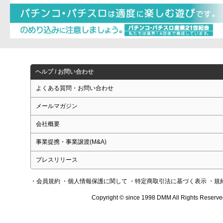
ヘルプ / お問い合わせ
よくある質問・お問い合わせ
メールマガジン
会社概要
事業提携・事業譲渡(M&A)
プレスリリース
・会員規約
・個人情報保護に関して
・特定商取引法に基づく表示
・規
Copyright © since 1998 DMM All Rights Reserve