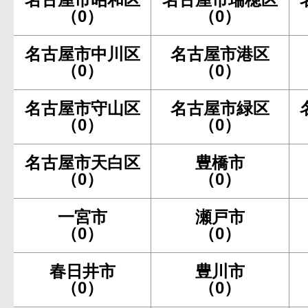
（0）
（0）
名古屋市中川区
名古屋市港区
（0）
（0）
名古屋市守山区
名古屋市緑区
（0）
（0）
名古屋市天白区
豊橋市
（0）
（0）
一宮市
瀬戸市
（0）
（0）
春日井市
豊川市
（0）
（0）