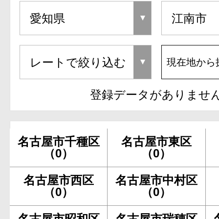
現在地から
登録データがありませ
名古屋市千種区
名古屋市東区
（0）
（0）
名古屋市西区
名古屋市中村区
（0）
（0）
名古屋市昭和区
名古屋市瑞穂区