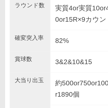
ラウンド数
実質4or実質10or4o
0or15R×9カウ
確変突入率
82%
賞球数
3&2&10&15
大当り出玉
約500or750or100
r1890個