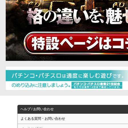
ヘルプ / お問い合わせ
よくある質問・お問い合わせ