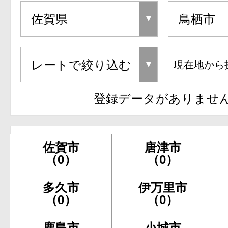
現在地から
登録データがありませ
佐賀市
唐津市
（0）
（0）
多久市
伊万里市
（0）
（0）
鹿島市
小城市