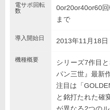
電サポ回転
0or20or40or6
数
まで
導入開始日
2013年11月18
機種概要
シリーズ7作目
パン三世』最新
注目は「GOLDEN
と銘打たれた確
が異なる2つの