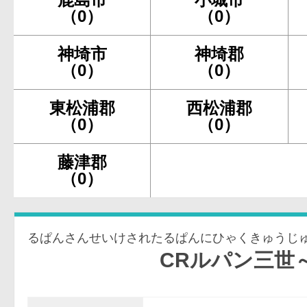
（0）
（0）
神埼市
神埼郡
（0）
（0）
東松浦郡
西松浦郡
（0）
（0）
藤津郡
（0）
CRルパン三世～消された