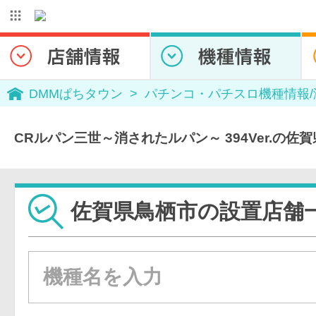
DMMぱちタウン
パチンコ・パチスロ機種情報
CRルパン三世～消されたルパン～ 394Ver.の
佐賀県鳥栖市の設置店舗