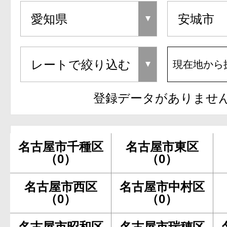
現在地から
登録データがありませ
名古屋市千種区
名古屋市東区
（0）
（0）
名古屋市西区
名古屋市中村区
（0）
（0）
名古屋市昭和区
名古屋市瑞穂区