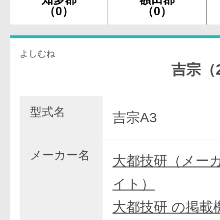
（0）
（0）
よしむね
吉宗（2013
型式名
吉宗A3
メーカー名
大都技研（メー
イト）
大都技研 の掲載