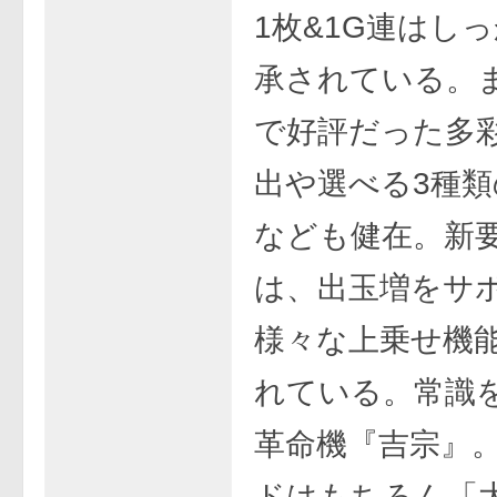
1枚&1G連はし
承されている。
で好評だった多
出や選べる3種
なども健在。新
は、出玉増をサ
様々な上乗せ機
れている。常識
革命機『吉宗』
ドはもちろん「