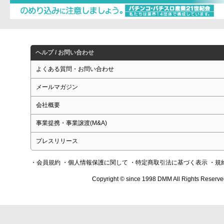
ヘルプ / お問い合わせ
よくある質問・お問い合わせ
メールマガジン
会社概要
事業提携・事業譲渡(M&A)
プレスリリース
・会員規約
・個人情報保護に関して
・特定商取引法に基づく表示
・規
Copyright © since 1998 DMM All Rights Reserve