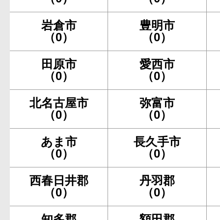
岩倉市
豊明市
（0）
（0）
田原市
愛西市
（0）
（0）
北名古屋市
弥富市
（0）
（0）
あま市
長久手市
（0）
（0）
西春日井郡
丹羽郡
（0）
（0）
知多郡
額田郡