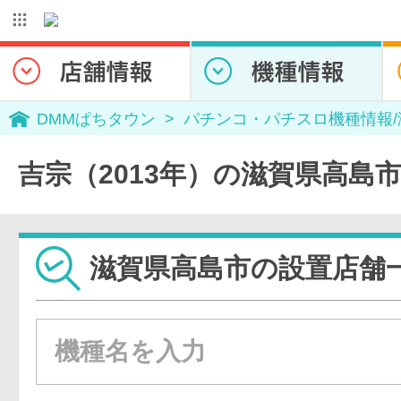
DMMぱちタウン
パチンコ・パチスロ機種情報
吉宗（2013年）の滋賀県高島
滋賀県高島市の設置店舗