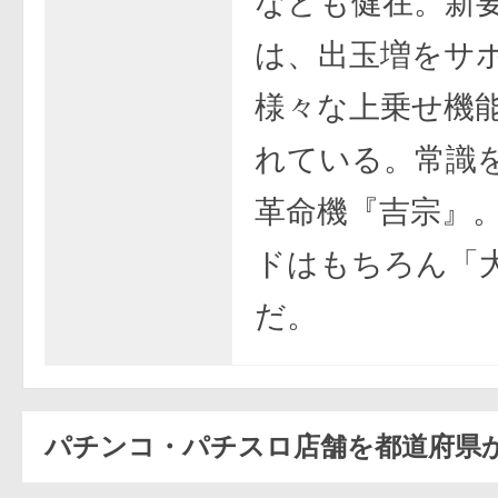
なども健在。新
は、出玉増をサ
様々な上乗せ機
れている。常識
革命機『吉宗』
ドはもちろん「
だ。
パチンコ・パチスロ店舗を都道府県