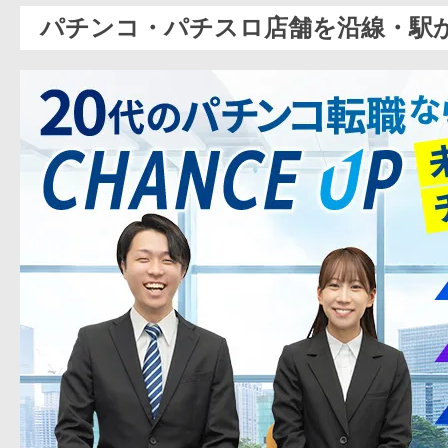
パチンコ・パチスロ店舗を沿線・駅