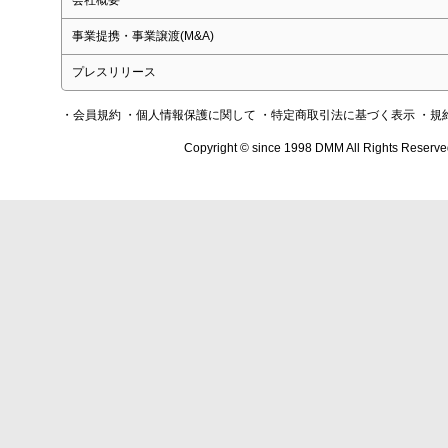
会社概要
事業提携・事業譲渡(M&A)
プレスリリース
・会員規約
・個人情報保護に関して
・特定商取引法に基づく表示
・規
Copyright © since 1998 DMM All Rights Reserve