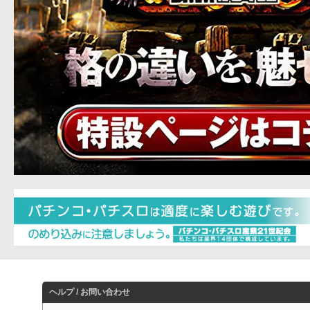
ヘルプ / お問い合わせ