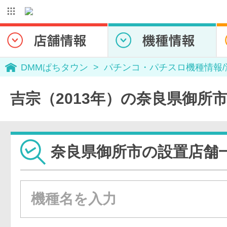
DMMぱちタウン
パチンコ・パチスロ機種情報
吉宗（2013年）の奈良県御所
奈良県御所市の設置店舗