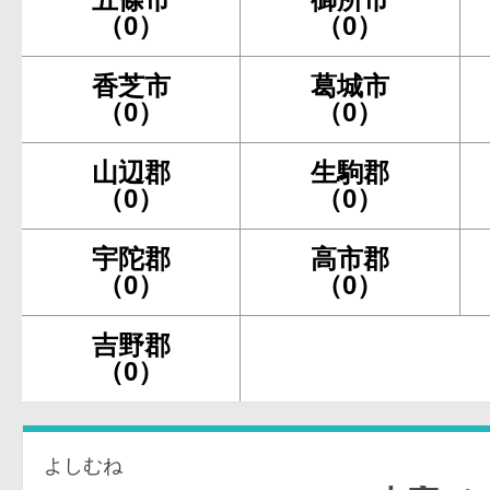
（0）
（0）
香芝市
葛城市
（0）
（0）
山辺郡
生駒郡
（0）
（0）
宇陀郡
高市郡
（0）
（0）
吉野郡
（0）
よしむね