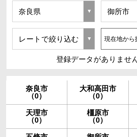
現在地から
登録データがありませ
奈良市
大和高田市
（0）
（0）
天理市
橿原市
（0）
（0）
五條市
御所市