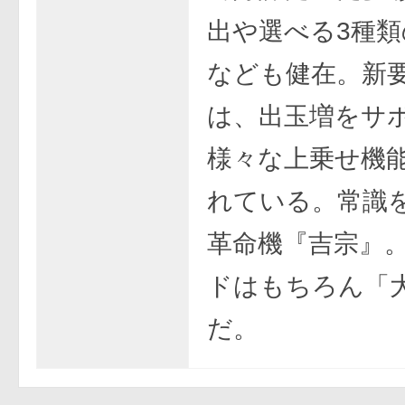
出や選べる3種
なども健在。新
は、出玉増をサ
様々な上乗せ機
れている。常識
革命機『吉宗』
ドはもちろん「
だ。