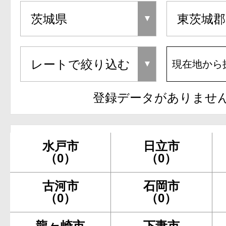
現在地から
登録データがありませ
水戸市
日立市
（0）
（0）
古河市
石岡市
（0）
（0）
龍ヶ崎市
下妻市