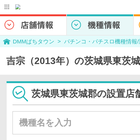
DMMぱちタウン
パチンコ・パチスロ機種情報
吉宗（2013年）の茨城県東茨
茨城県東茨城郡の設置店