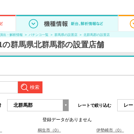
/演出・解析情報
パチンコ一覧
群馬県の設置店
北群馬郡の設置店
GL1の群馬県北群馬郡の設置店舗
検索
村
レートで絞り込む
登録データがありません
）
桐生市（0）
伊勢崎市（0）