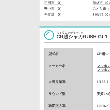
沼田市（0）
館林市（0
安中市（0）
みどり市（
吾妻郡（0）
利根郡（0
ちょうしゃからっしゅ
CR超シャカRUSH GL1
型式名
CR超シャ
メーカー名
マルホ
マルホン
大当り確率
1/198
ラウンド数
実質2or
確変突入率
100%