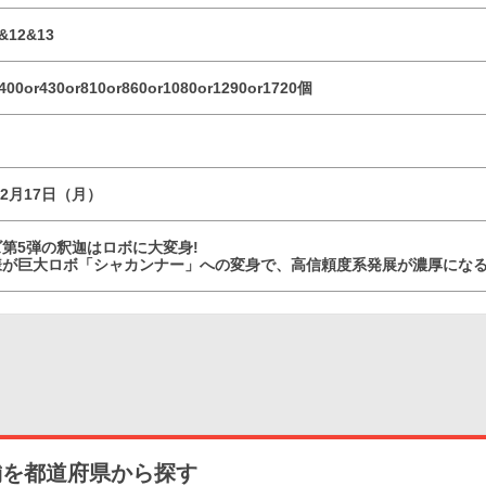
&12&13
400or430or810or860or1080or1290or1720個
02月17日（月）
第5弾の釈迦はロボに大変身!
様が巨大ロボ「シャカンナー」への変身で、高信頼度系発展が濃厚にな
舗を都道府県から探す