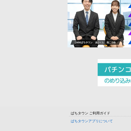
ぱちタウン ご利用ガイド
ぱちタウンアプリについて