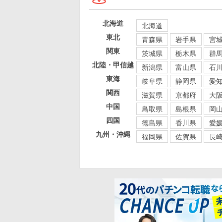
北海道
北海道
東北
青森県
岩手県
宮
関東
茨城県
栃木県
群
北陸・甲信越
新潟県
富山県
石
東海
岐阜県
静岡県
愛
関西
滋賀県
京都府
大
中国
鳥取県
島根県
岡
四国
徳島県
香川県
愛
九州・沖縄
福岡県
佐賀県
長