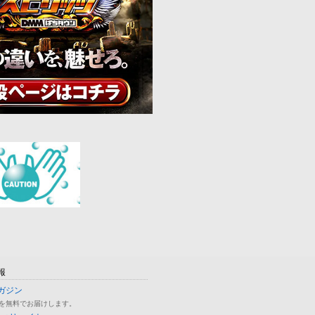
報
ガジン
を無料でお届けします。