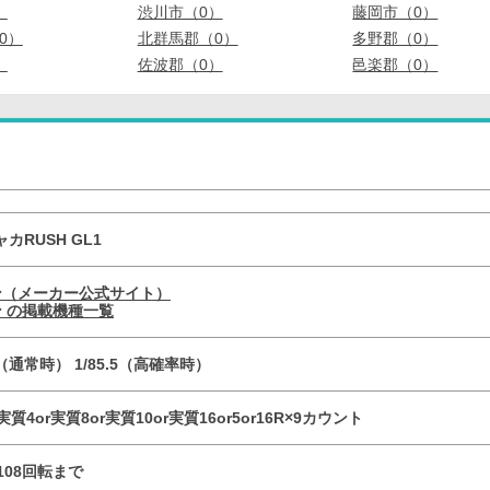
）
渋川市（0）
藤岡市（0）
0）
北群馬郡（0）
多野郡（0）
）
佐波郡（0）
邑楽郡（0）
カRUSH GL1
ン（メーカー公式サイト）
 の掲載機種一覧
.7（通常時） 1/85.5（高確率時）
実質4or実質8or実質10or実質16or5or16R×9カウント
／108回転まで