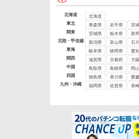
北海道
北海道
東北
青森県
岩手県
宮
関東
茨城県
栃木県
群
北陸・甲信越
新潟県
富山県
石
東海
岐阜県
静岡県
愛
関西
滋賀県
京都府
大
中国
鳥取県
島根県
岡
四国
徳島県
香川県
愛
九州・沖縄
福岡県
佐賀県
長