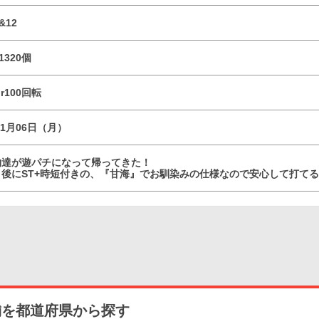
&12
1320個
or100回転
01月06日（月）
物達が遊パチになって帰ってきた！
り後にST+時短付きの、『甘海』でお馴染みの仕様なので安心して打て
舗を都道府県から探す