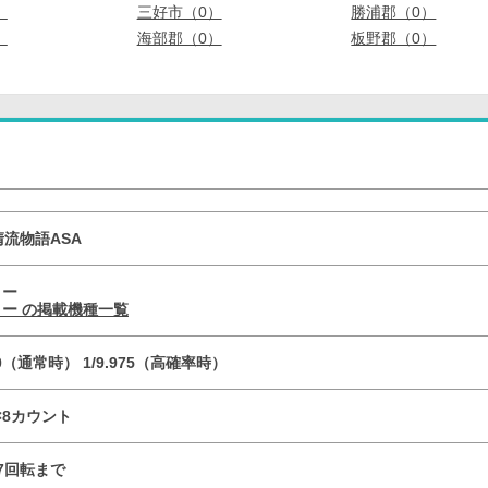
）
三好市（0）
勝浦郡（0）
）
海部郡（0）
板野郡（0）
清流物語ASA
リー
ー の掲載機種一覧
750（通常時） 1/9.975（高確率時）
R×8カウント
／7回転まで