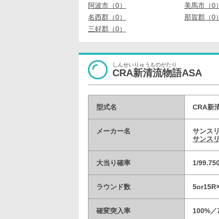
阿波市（0）
美馬市（0
名西郡（0）
那賀郡（0
三好郡（0）
しんせいりゅうものがたり
CRA新清流物語ASA
型式名
CRA新
メーカー名
サンス
サンスリ
大当り確率
1/99.
ラウンド数
5or15
確変突入率
100%