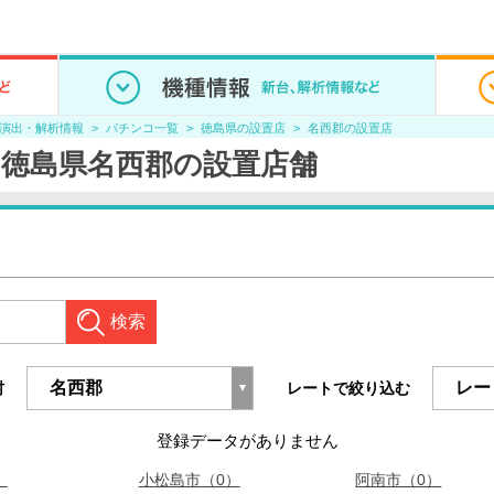
/演出・解析情報
パチンコ一覧
徳島県の設置店
名西郡の設置店
の徳島県名西郡の設置店舗
検索
村
レートで絞り込む
登録データがありません
）
小松島市（0）
阿南市（0）