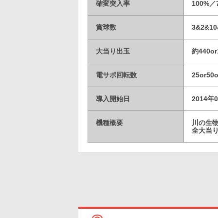
確変突入率
100%
賞球数
3&2&10
大当り出玉
約440or
電サポ回転数
25or50
導入開始日
2014年
機種概要
川の生
全大当