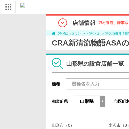
パチンコ・パチスロ機種情報
DMMぱちタウン
CRA新清流物語ASA
山形県の設置店舗一覧
機種
都道府県
市区町
山形市（0）
米沢市（0