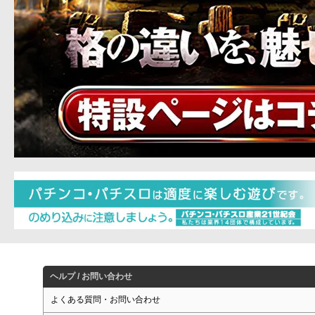
ヘルプ / お問い合わせ
よくある質問・お問い合わせ