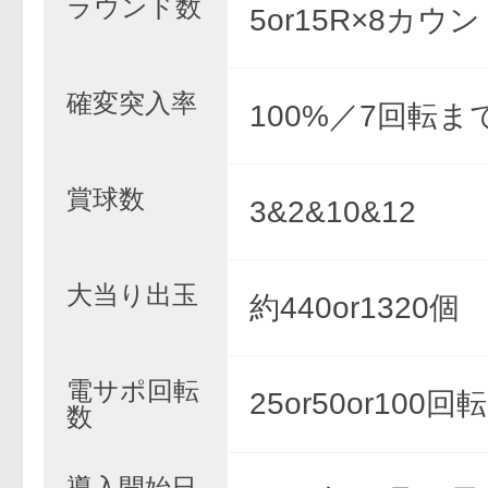
ラウンド数
5or15R×8カウ
確変突入率
100%／7回転ま
賞球数
3&2&10&12
大当り出玉
約440or1320個
電サポ回転
25or50or100回転
数
導入開始日