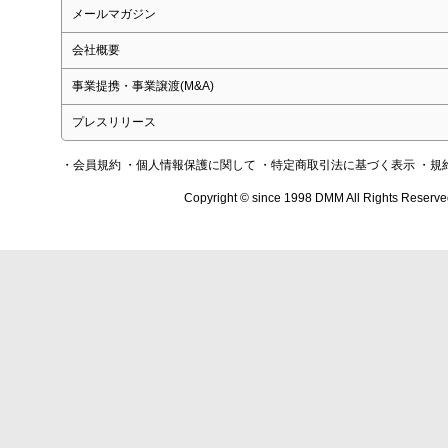
メールマガジン
会社概要
事業提携・事業譲渡(M&A)
プレスリリース
・会員規約
・個人情報保護に関して
・特定商取引法に基づく表示
・規
Copyright © since 1998 DMM All Rights Reserve