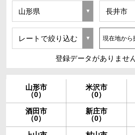
現在地から
登録データがありませ
山形市
米沢市
（0）
（0）
酒田市
新庄市
（0）
（0）
上山市
村山市