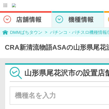
DMMぱちタウン
パチンコ・パチスロ機種情報
CRA新清流物語ASAの山形県尾
山形県尾花沢市の設置店