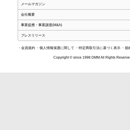
メールマガジン
会社概要
事業提携・事業譲渡(M&A)
プレスリリース
・会員規約
・個人情報保護に関して
・特定商取引法に基づく表示
・規
Copyright © since 1998 DMM All Rights Reserve