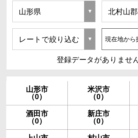
現在地から
登録データがありませ
山形市
米沢市
（0）
（0）
酒田市
新庄市
（0）
（0）
上山市
村山市