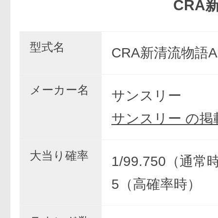
CRA新清流
型式名
CRA新清流物語A
メーカー名
サンスリー
サンスリー の掲
大当り確率
1/99.750（通常時
5（高確率時）