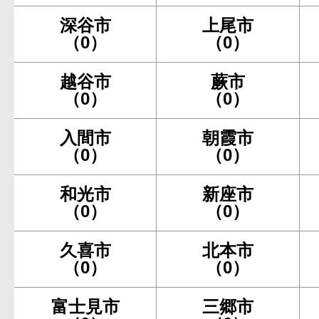
深谷市
上尾市
（0）
（0）
越谷市
蕨市
（0）
（0）
入間市
朝霞市
（0）
（0）
和光市
新座市
（0）
（0）
久喜市
北本市
（0）
（0）
富士見市
三郷市